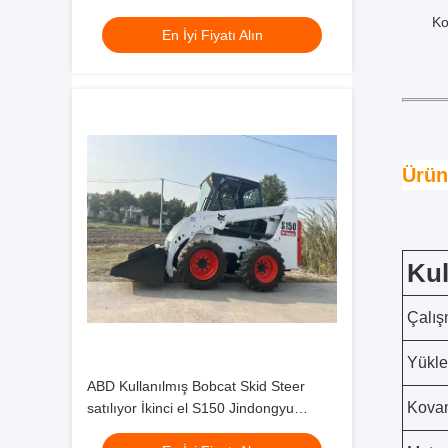
Makineleri
Ko
En İyi Fiyatı Alın
Ürün
Kul
Çalış
Yükl
ABD Kullanılmış Bobcat Skid Steer
Kovan
satılıyor İkinci el S150 Jindongyu
Makine