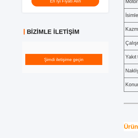
En İyi Fiyatı Alın
Motor 
İsiml
Kazma
BIZIMLE İLETIŞIM
Çalış
Yakıt 
Şimdi iletişime geçin
Nakli
Konu
Ürün