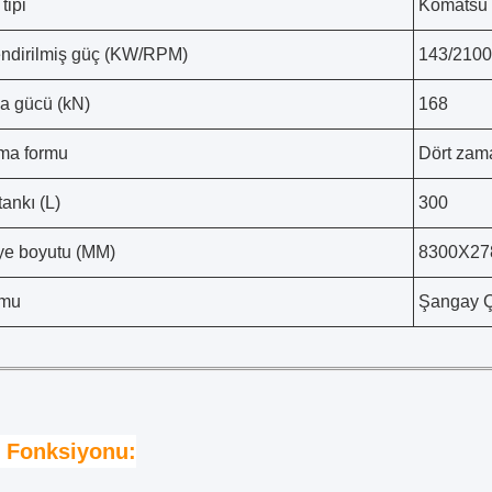
tipi
Komatsu
endirilmiş güç (KW/RPM)
143/2100
 gücü (kN)
168
ma formu
Dört zama
tankı (L)
300
ye boyutu (MM)
8300X27
mu
Şangay 
 Fonksiyonu: