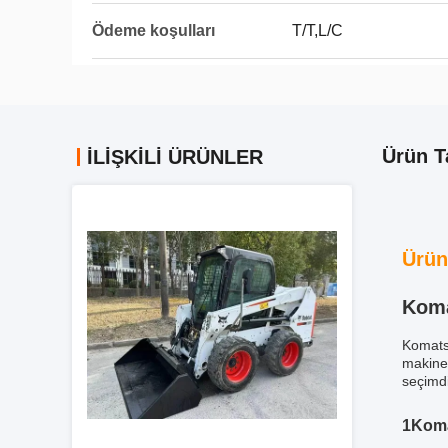
Ödeme koşulları
T/T,L/C
Ürün T
İLIŞKILI ÜRÜNLER
Ürün
Koma
Komatsu
makine 
seçimdi
1Koma