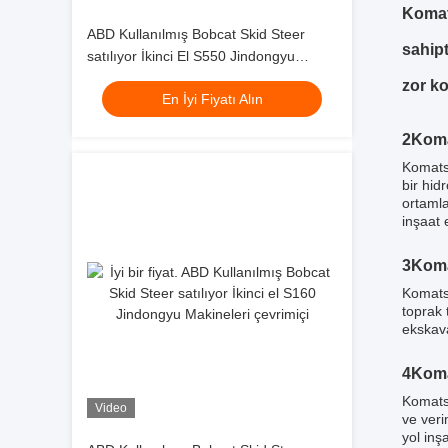
Komat
ABD Kullanılmış Bobcat Skid Steer
sahipt
satılıyor İkinci El S550 Jindongyu
Makine
zor ko
En İyi Fiyatı Alın
2Komat
Komatsu
bir hid
ortamla
inşaat 
3Koma
Komatsu
toprak 
ekskava
4Koma
Komatsu
Video
ve veri
yol inş