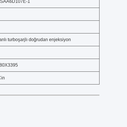
 SAA6D107E-1
nlı turboşarjlı doğrudan enjeksiyon
80X3395
Çin