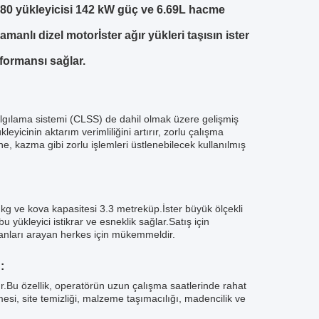
 yükleyicisi 142 kW güç ve 6.69L hacme
amanlı dizel motorİster ağır yükleri taşısın ister
rformansı sağlar.
lgılama sistemi (CLSS) de dahil olmak üzere gelişmiş
leyicinin aktarım verimliliğini artırır, zorlu çalışma
, kazma gibi zorlu işlemleri üstlenebilecek kullanılmış
kg ve kova kapasitesi 3.3 metreküp.İster büyük ölçekli
 yükleyici istikrar ve esneklik sağlar.Satış için
manları arayan herkes için mükemmeldir.
:
.Bu özellik, operatörün uzun çalışma saatlerinde rahat
lmesi, site temizliği, malzeme taşımacılığı, madencilik ve