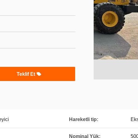
Teklif Et
yici
Hareketli tip:
Eks
Nominal Yük:
500