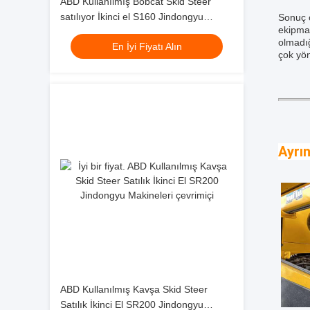
ABD Kullanılmış Bobcat Skid Steer
satılıyor İkinci el S160 Jindongyu
Sonuç o
ekipman
Makineleri
olmadığ
En İyi Fiyatı Alın
çok yön
Ayrın
ABD Kullanılmış Kavşa Skid Steer
Satılık İkinci El SR200 Jindongyu