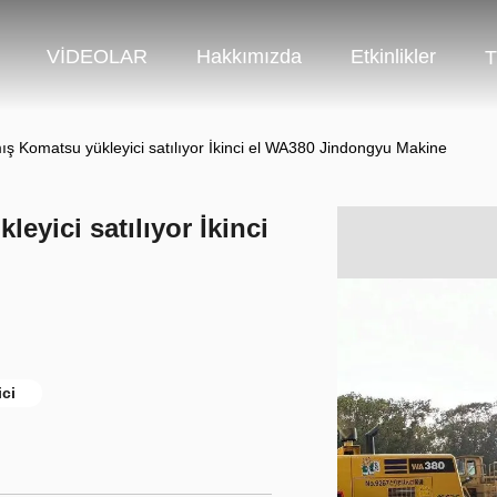
VİDEOLAR
Hakkımızda
Etkinlikler
T
ış Komatsu yükleyici satılıyor İkinci el WA380 Jindongyu Makine
eyici satılıyor İkinci
ci