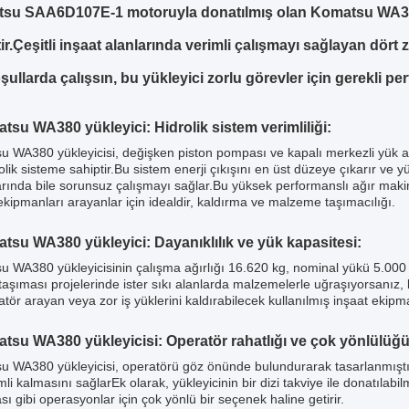
su SAA6D107E-1 motoruyla donatılmış olan Komatsu WA380
ir.Çeşitli inşaat alanlarında verimli çalışmayı sağlayan dört z
şullarda çalışsın, bu yükleyici zorlu görevler için gerekli pe
su WA380 yükleyici: Hidrolik sistem verimliliği:
 WA380 yükleyicisi, değişken piston pompası ve kapalı merkezli yük a
rolik sisteme sahiptir.Bu sistem enerji çıkışını en üst düzeye çıkarır ve yük
rında bile sorunsuz çalışmayı sağlar.Bu yüksek performanslı ağır makine
ekipmanları arayanlar için idealdir, kaldırma ve malzeme taşımacılığı.
tsu WA380 yükleyici: Dayanıklılık ve yük kapasitesi:
 WA380 yükleyicisinin çalışma ağırlığı 16.620 kg, nominal yükü 5.000 
taşıması projelerinde ister sıkı alanlarda malzemelerle uğraşıyorsanız, bu
tör arayan veya zor iş yüklerini kaldırabilecek kullanılmış inşaat ekip
tsu WA380 yükleyicisi: Operatör rahatlığı ve çok yönlülüğü
 WA380 yükleyicisi, operatörü göz önünde bulundurarak tasarlanmıştır
mli kalmasını sağlarEk olarak, yükleyicinin bir dizi takviye ile donatılabi
ası gibi operasyonlar için çok yönlü bir seçenek haline getirir.