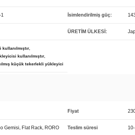
-1
İsimlendirilmiş güç:
14
ÜRETİM ÜLKESİ:
Jap
,
 kullanılmıştır
,
yicisi kullanılmıştır
mış küçük tekerlekli yükleyici
Fiyat
23
go Gemisi, Flat Rack, RORO
Teslim süresi
10-