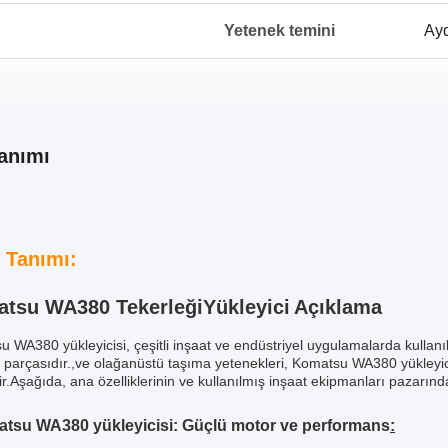
Yetenek temini
Ayd
anımı
 Tanımı:
tsu WA380 Tekerleği
Yükleyici
Açıklama
 WA380 yükleyicisi, çeşitli inşaat ve endüstriyel uygulamalarda kullan
parçasıdır.,ve olağanüstü taşıma yetenekleri, Komatsu WA380 yükleyicis
r.Aşağıda, ana özelliklerinin ve kullanılmış inşaat ekipmanları pazarında 
tsu WA380 yükleyicisi: Güçlü motor ve performans
: