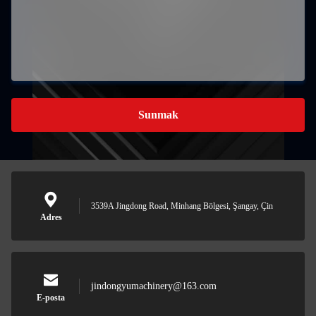
Sunmak
3539A Jingdong Road, Minhang Bölgesi, Şangay, Çin
Adres
jindongyumachinery@163.com
E-posta