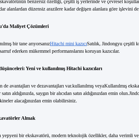
skavatörünün benzersiz özelliği, çeşitli iş yerlerinde ve çevresel koşull
dar alanlardan düzensiz arazilere kadar değişen alanlara göre işlevini deği
u'da Maliyet Çözümleri
nılmış bir tane arıyorsanız
Hitachi mini kazıcı
Satılık, Jindongyu çeşitli 
asarruf ederken mükemmel performanslarını koruyan kazıcılar.
üşünceleri: Yeni ve kullanılmış Hitachi kazıcıları
n de avantajları ve dezavantajları var.
kullanılmış veya
Kullanılmış ekskav
 satın aldığınızda, saygın bir alıcıdan satın aldığınızdan emin olun.Jin
akineler alacağınızdan emin olabilirsiniz.
kavatörler Almak
n yepyeni bir ekskavatörü, modern teknolojik özellikler, daha verimli ve 