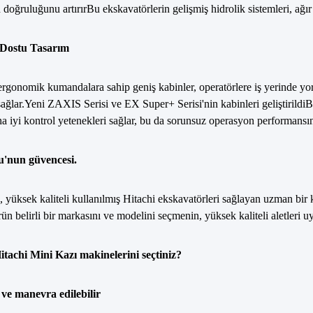
n doğruluğunu artırırBu ekskavatörlerin gelişmiş hidrolik sistemleri, ağır
 Dostu Tasarım
rgonomik kumandalara sahip geniş kabinler, operatörlere iş yerinde yor
sağlar.Yeni ZAXIS Serisi ve EX Super+ Serisi'nin kabinleri geliştirildiBu
a iyi kontrol yetenekleri sağlar, bu da sorunsuz operasyon performansın
'nun güvencesi.
 yüksek kaliteli kullanılmış Hitachi ekskavatörleri sağlayan uzman bir ku
ün belirli bir markasını ve modelini seçmenin, yüksek kaliteli aletleri uy
tachi Mini Kazı makinelerini seçtiniz?
e manevra edilebilir