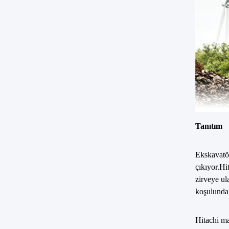
Tanıtım
Ekskavatö
çıkıyor.Hi
zirveye ula
koşulunda 
Hitachi ma