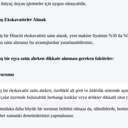
ihtiyaç duyan işletmeler için uygun olmayabilir..
ış Ekskavatörler Almak
iş bir Hitachi ekskavatörü satın alarak, yeni makine fiyatının %30 ila %5
an satın alırsanız bu avantajlardan yararlanabilirsiniz..
ış bir eşya satın alırken dikkate alınması gereken faktörler:
Durumu
ş bir ekskavatör satın alırken, özellikle alt şerit ve hidrolik sistemde 
rçalar üzerinde bulunabilir herhangi kırıklar veya delikler dikkatli olun 
ı mutlaka daha büyük bir sorunun belirtisi olmasa da, silindirlerde, hortu
er zamanki denetimlerinizi yapmalısınız.