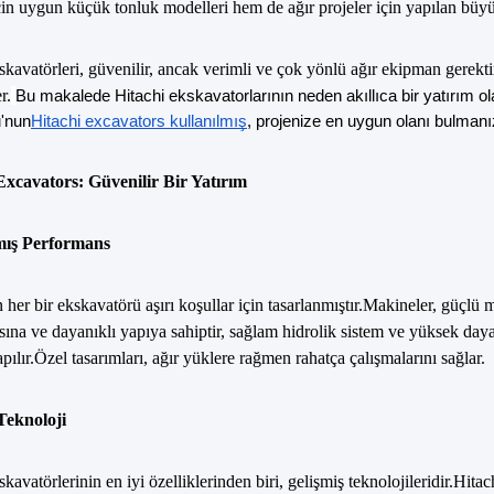
çin uygun küçük tonluk modelleri hem de ağır projeler için yapılan büyük
skavatörleri, güvenilir, ancak verimli ve çok yönlü ağır ekipman gerektir
r.
Bu makalede Hitachi ekskavatorlarının neden akıllıca bir yatırım olar
'nun
Hitachi excavators kullanılmış
, projenize en uygun olanı bulmanız
Excavators: Güvenilir Bir Yatırım
mış Performans
n her bir ekskavatörü aşırı koşullar için tasarlanmıştır.Makineler, güç
ına ve dayanıklı yapıya sahiptir, sağlam hidrolik sistem ve yüksek dayanı
apılır.Özel tasarımları, ağır yüklere rağmen rahatça çalışmalarını sağlar.
 Teknoloji
skavatörlerinin en iyi özelliklerinden biri, gelişmiş teknolojileridir.Hit