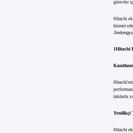
görevler i
Hitachi ek
hizmet ede
Jindongyu
1Hitachi 
Kanıtlan
Hitachi'ni
performans
takılarla y
Yenilikçi
Hitachi ek