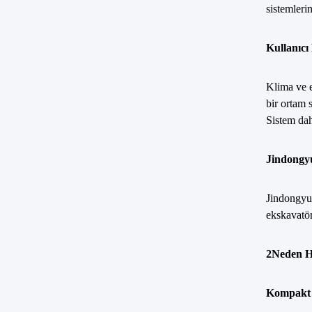
sistemleri
Kullanıcı
Klima ve e
bir ortam 
Sistem dah
Jindongyu
Jindongyu,
ekskavatör
2Neden Hi
Kompakt v