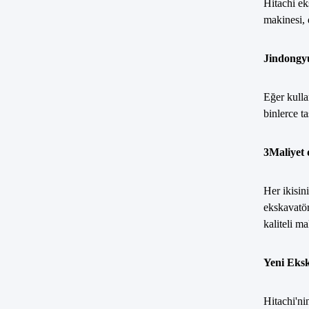
Hitachi ek
makinesi, 
Jindongy
Eğer kulla
binlerce t
3Maliyet d
Her ikisini
ekskavatör
kaliteli m
Yeni Eks
Hitachi'ni