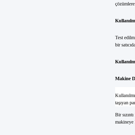
çözümlere 
Kullanılm
Test edilm
bir satıcıd
Kullanılm
Makine 
Kullanılmı
taşıyan pa
Bir sızınt
makineye h