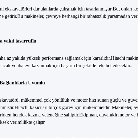
ni ekskavatörleri dar alanlarda çalışmak için tasarlanmıştır
.
Bu, onları kon
ne getirir.Bu makineler, çevreye herhangi bir rahatsızlık yaratmadan veri
 yakıt tasarruflu
aha az yakıtla yüksek performans sağlamak için kararlıdır.Hitachi makin
lacak ve ihaleyi kazanmak için başarılı bir şekilde rekabet edecektir..
e Bağlantılarla Uyumlu
skavatörü, mükemmel çok yönlülük ve motor hızı sunan güçlü ve güvenilir
lanmıştır.Hitachi kazıcıları birçok görev için mükemmeldir. Makineler
irirken hendek kazma yeteneğine sahiptir.Ekipman, dayanıklı motor ve hi
ksek verimlilikte çalışır.