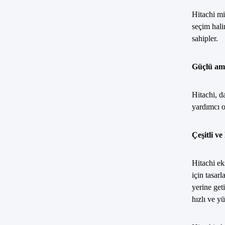
Hitachi mi
seçim hali
sahipler.
Güçlü ama
Hitachi, d
yardımcı o
Çeşitli v
Hitachi ek
için tasar
yerine get
hızlı ve yü