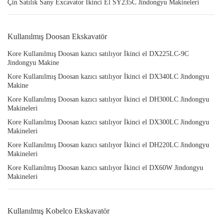
Çin Satılık Sany Excavator İkinci El SY235C Jindongyu Makineleri
Kullanılmış Doosan Ekskavatör
Kore Kullanılmış Doosan kazıcı satılıyor İkinci el DX225LC-9C
Jindongyu Makine
Kore Kullanılmış Doosan kazıcı satılıyor İkinci el DX340LC Jindongyu
Makine
Kore Kullanılmış Doosan kazıcı satılıyor İkinci el DH300LC Jindongyu
Makineleri
Kore Kullanılmış Doosan kazıcı satılıyor İkinci el DX300LC Jindongyu
Makineleri
Kore Kullanılmış Doosan kazıcı satılıyor İkinci el DH220LC Jindongyu
Makineleri
Kore Kullanılmış Doosan kazıcı satılıyor İkinci el DX60W Jindongyu
Makineleri
Kullanılmış Kobelco Ekskavatör