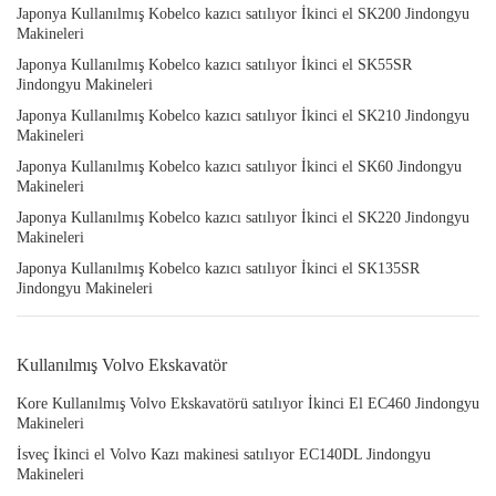
Japonya Kullanılmış Kobelco kazıcı satılıyor İkinci el SK200 Jindongyu
Makineleri
Japonya Kullanılmış Kobelco kazıcı satılıyor İkinci el SK55SR
Jindongyu Makineleri
Japonya Kullanılmış Kobelco kazıcı satılıyor İkinci el SK210 Jindongyu
Makineleri
Japonya Kullanılmış Kobelco kazıcı satılıyor İkinci el SK60 Jindongyu
Makineleri
Japonya Kullanılmış Kobelco kazıcı satılıyor İkinci el SK220 Jindongyu
Makineleri
Japonya Kullanılmış Kobelco kazıcı satılıyor İkinci el SK135SR
Jindongyu Makineleri
Kullanılmış Volvo Ekskavatör
Kore Kullanılmış Volvo Ekskavatörü satılıyor İkinci El EC460 Jindongyu
Makineleri
İsveç İkinci el Volvo Kazı makinesi satılıyor EC140DL Jindongyu
Makineleri