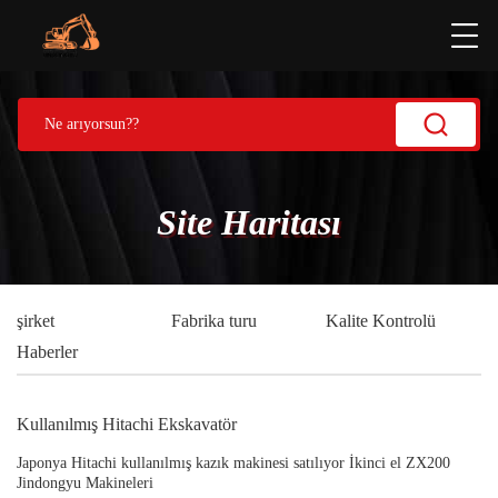
Site Haritası
şirket
Fabrika turu
Kalite Kontrolü
Haberler
Kullanılmış Hitachi Ekskavatör
Japonya Hitachi kullanılmış kazık makinesi satılıyor İkinci el ZX200
Jindongyu Makineleri