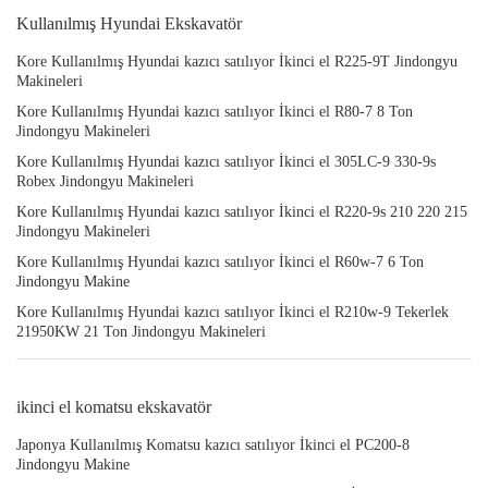
Kullanılmış Hyundai Ekskavatör
Kore Kullanılmış Hyundai kazıcı satılıyor İkinci el R225-9T Jindongyu
Makineleri
Kore Kullanılmış Hyundai kazıcı satılıyor İkinci el R80-7 8 Ton
Jindongyu Makineleri
Kore Kullanılmış Hyundai kazıcı satılıyor İkinci el 305LC-9 330-9s
Robex Jindongyu Makineleri
Kore Kullanılmış Hyundai kazıcı satılıyor İkinci el R220-9s 210 220 215
Jindongyu Makineleri
Kore Kullanılmış Hyundai kazıcı satılıyor İkinci el R60w-7 6 Ton
Jindongyu Makine
Kore Kullanılmış Hyundai kazıcı satılıyor İkinci el R210w-9 Tekerlek
21950KW 21 Ton Jindongyu Makineleri
ikinci el komatsu ekskavatör
Japonya Kullanılmış Komatsu kazıcı satılıyor İkinci el PC200-8
Jindongyu Makine