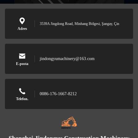
3539A Jingdong Road, Minhang Bölgesi, Şangay, Çin
Adres
jindongyumachinery@163.com
E-posta
0086-176-1667-8212
Telefon.