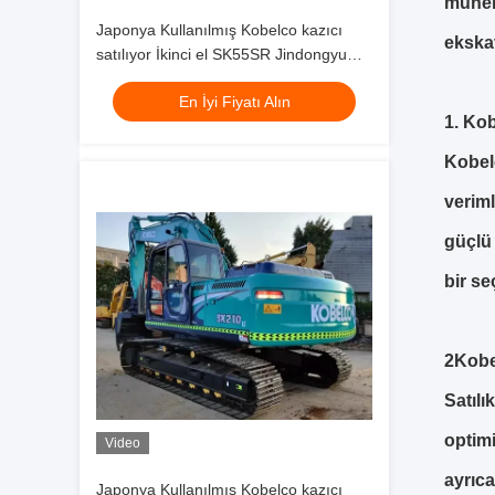
mühen
Japonya Kullanılmış Kobelco kazıcı
ekskav
satılıyor İkinci el SK55SR Jindongyu
Makineleri
En İyi Fiyatı Alın
1. Ko
Kobel
veriml
güçlü 
bir se
2Kobe
Satılı
optim
Video
ayrıca
Japonya Kullanılmış Kobelco kazıcı