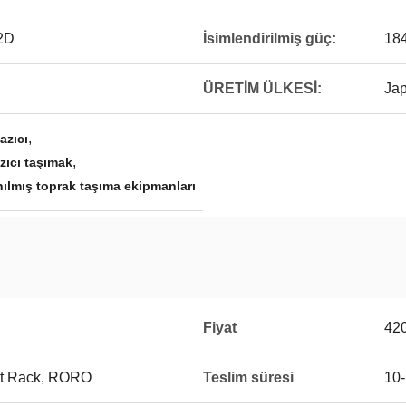
2D
İsimlendirilmiş güç:
18
ÜRETİM ÜLKESİ:
Jap
,
azıcı
,
zıcı taşımak
ılmış toprak taşıma ekipmanları
Fiyat
42
at Rack, RORO
Teslim süresi
10-