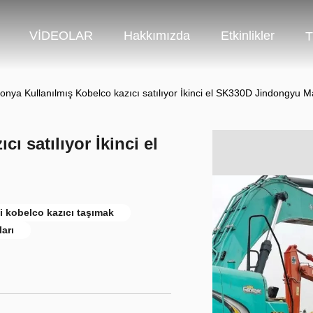
VİDEOLAR
Hakkımızda
Etkinlikler
T
onya Kullanılmış Kobelco kazıcı satılıyor İkinci el SK330D Jindongyu M
ı satılıyor İkinci el
 kobelco kazıcı taşımak
arı