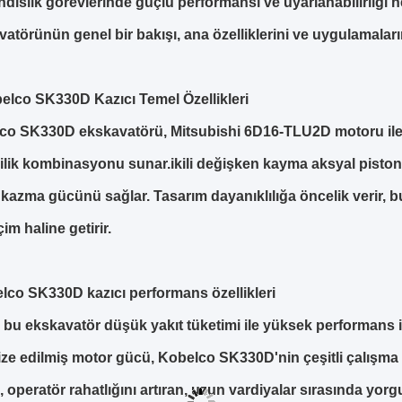
dislik görevlerinde güçlü performansı ve uyarlanabilirliği
atörünün genel bir bakışı, ana özelliklerini ve uygulamalar
belco SK330D Kazıcı Temel Özellikleri
co SK330D ekskavatörü, Mitsubishi 6D16-TLU2D motoru ile do
ilik kombinasyonu sunar.ikili değişken kayma aksyal piston 
kazma gücünü sağlar. Tasarım dayanıklılığa öncelik verir, bu d
çim haline getirir.
lco SK330D kazıcı performans özellikleri
k bu ekskavatör düşük yakıt tüketimi ile yüksek performans iç
ize edilmiş motor gücü, Kobelco SK330D'nin çeşitli çalışma 
, operatör rahatlığını artıran, uzun vardiyalar sırasında yor