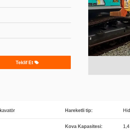
Teklif Et
kavatör
Hareketli tip:
Hid
Kova Kapasitesi:
1,4