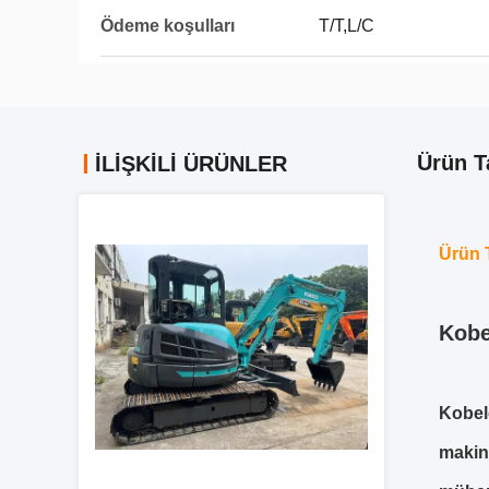
Ödeme koşulları
T/T,L/C
Ürün T
İLIŞKILI ÜRÜNLER
Ürün 
Kobe
Kobelc
makine