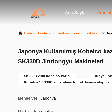
Ana Sayfa
Ürünler
Evde
>
Ürünler
>
Kullanılmış Kobelco Ekskavatör
>
Jap
Japonya Kullanılmış Kobelco kazıc
SK330D Jindongyu Makineleri
SK330D eski kobelco kazıcı
Dünya Eski
Kobelco SK330D kullanılmış toprak taşıma ekipmanl
Menşe yeri:
Japonya
Marka adı:
Kobelco