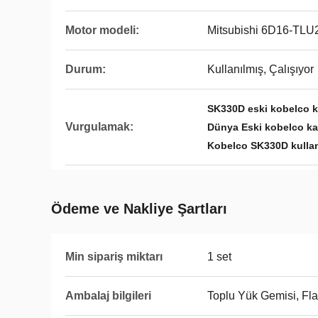
Motor modeli:
Mitsubishi 6D16-TLU
Durum:
Kullanılmış, Çalışıyor
SK330D eski kobelco k
Vurgulamak:
Dünya Eski kobelco ka
Kobelco SK330D kullan
Ödeme ve Nakliye Şartları
Min sipariş miktarı
1 set
Ambalaj bilgileri
Toplu Yük Gemisi, Fl