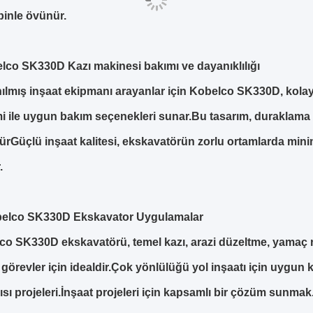
binle övünür.
lco SK330D Kazı makinesi bakımı ve dayanıklılığı
ılmış inşaat ekipmanı arayanlar için Kobelco SK330D, kolay eri
i ile uygun bakım seçenekleri sunar.Bu tasarım, duraklama sü
rGüçlü inşaat kalitesi, ekskavatörün zorlu ortamlarda mini
.
belco SK330D Ekskavator Uygulamalar
co SK330D ekskavatörü, temel kazı, arazi düzeltme, yamaç 
i görevler için idealdir.Çok yönlülüğü yol inşaatı için uygun 
ısı projeleri.İnşaat projeleri için kapsamlı bir çözüm sunmak