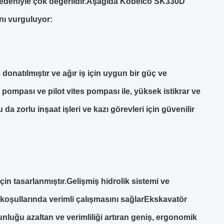
 nedeniyle çok değerlidir.Aşağıda Kobelco SK330D
ını vurguluyor:
natılmıştır ve ağır iş için uygun bir güç ve
pompası ve pilot vites pompası ile, yüksek istikrar ve
a zorlu inşaat işleri ve kazı görevleri için güvenilir
in tasarlanmıştır.Gelişmiş hidrolik sistemi ve
koşullarında verimli çalışmasını sağlarEkskavatör
gunluğu azaltan ve verimliliği artıran geniş, ergonomik