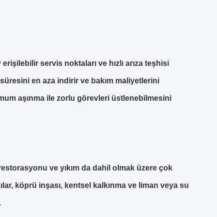
şilebilir servis noktaları ve hızlı arıza teşhisi
resini en aza indirir ve bakım maliyetlerini
mum aşınma ile zorlu görevleri üstlenebilmesini
restorasyonu ve yıkım da dahil olmak üzere çok
kılar, köprü inşası, kentsel kalkınma ve liman veya su
.