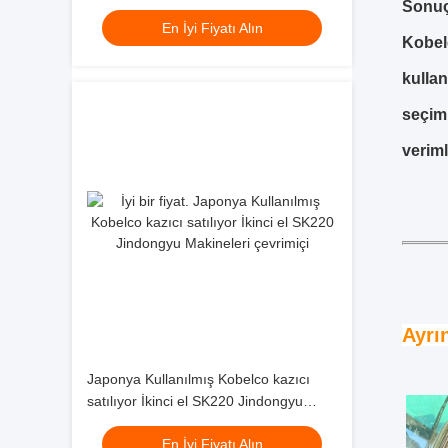
Sonuç
Makineleri
En İyi Fiyatı Alın
Kobelc
kullan
seçim 
veriml
Ayrı
Japonya Kullanılmış Kobelco kazıcı
satılıyor İkinci el SK220 Jindongyu
Makineleri
En İyi Fiyatı Alın