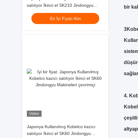
satılıyor İkinci el SK210 Jindongyu
bir ka
Makineleri
En İyi Fiyatı Alın
3Kobe
Kullan
sistem
düşürü
sağlar
4. Ko
Kobel
Video
çeşitl
Japonya Kullanılmış Kobelco kazıcı
altyap
satılıyor İkinci el SK60 Jindongyu