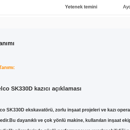
Yetenek temini
Ayd
anımı
Tanımı:
lco SK330D kazıcı açıklaması
o SK330D ekskavatörü, zorlu inşaat projeleri ve kazı operasy
dir.Bu dayanıklı ve çok yönlü makine, kullanılan inşaat eki