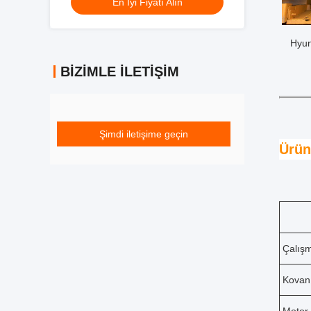
En İyi Fiyatı Alın
Hyun
BIZIMLE İLETIŞIM
Şimdi iletişime geçin
Ürün
Çalışm
Kovanı