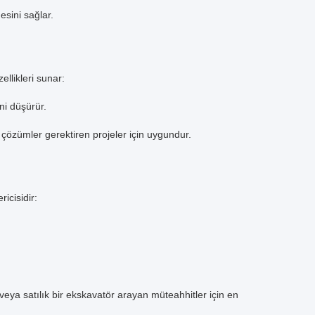
esini sağlar.
llikleri sunar:
ni düşürür.
r çözümler gerektiren projeler için uygundur.
icisidir:
ı veya satılık bir ekskavatör arayan müteahhitler için en