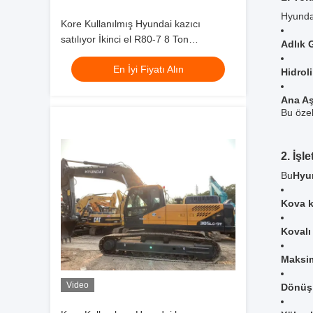
Hyundai
Kore Kullanılmış Hyundai kazıcı
satılıyor İkinci el R80-7 8 Ton
Adlık 
Jindongyu Makineleri
En İyi Fiyatı Alın
Hidrol
Ana Aş
Bu özel
2. İşl
Bu
Hyu
Kova k
Kovalı
Maksim
Video
Dönüş 