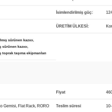
İsimlendirilmiş güç:
12
ÜRETİM ÜLKESİ:
Kor
,
lmış sürünen kazıcı
,
ş sürünen kazıcı
ş toprak taşıma ekipmanları
Fiyat
46
go Gemisi, Flat Rack, RORO
Teslim süresi
10-