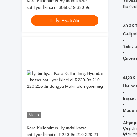
Kore Kullanılmış Hyundai kazıcı
Yüksel
Bu özel
satılıyor İkinci el 305LC-9 330-9s
Robex Jindongyu Makineleri
En İyi Fiyatı Alın
3Yakı
Gelişmi
Yakıt 
Çevre 
4Çok 
Hyundai
İnşaat 
Madenc
Video
Altyap
Kore Kullanılmış Hyundai kazıcı
Çeşitli
iyi seçi
satılıyor İkinci el R220-9s 210 220 215