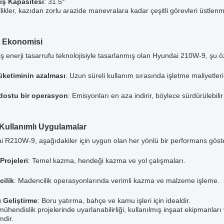
iş Kapasitesi
: 31.5°
likler, kazıdan zorlu arazide manevralara kadar çeşitli görevleri üstlenm
t Ekonomisi
ş enerji tasarrufu teknolojisiyle tasarlanmış olan Hyundai 210W-9, şu öze
tüketiminin azalması
: Uzun süreli kullanım sırasında işletme maliyetleri
dostu bir operasyon
: Emisyonları en aza indirir, böylece sürdürülebili
Kullanımlı Uygulamalar
 R210W-9, aşağıdakiler için uygun olan her yönlü bir performans göster
Projeleri
: Temel kazma, hendeği kazma ve yol çalışmaları.
ilik
: Madencilik operasyonlarında verimli kazma ve malzeme işleme.
ı Geliştirme
: Boru yatırma, bahçe ve kamu işleri için idealdir.
 mühendislik projelerinde uyarlanabilirliği, kullanılmış inşaat ekipmanlar
mdir.