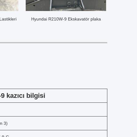
stikleri
Hyundai R210W-9 Ekskavatör plaka
 kazıcı bilgisi
m 3)