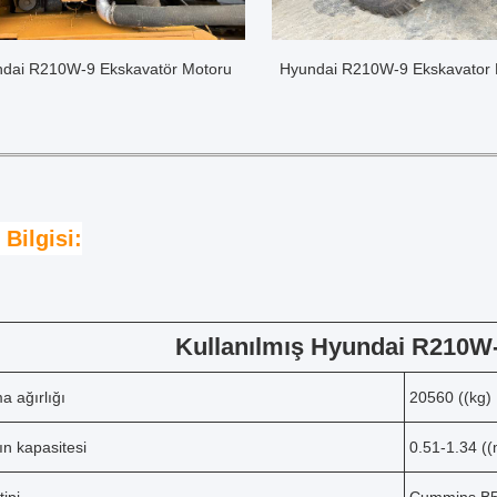
dai R210W-9 Ekskavatör Motoru
Hyundai R210W-9 Ekskavator La
 Bilgisi:
Kullanılmış Hyundai R210W-9
a ağırlığı
20560 ((kg)
n kapasitesi
0.51-1.34 ((