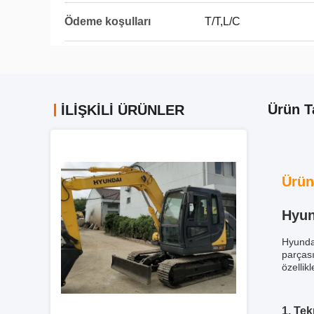
Ödeme koşulları
T/T,L/C
Ürün T
İLIŞKILI ÜRÜNLER
Ürün
Hyun
Hyundai
parçası
özellik
1. Tek