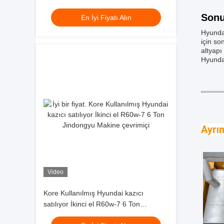
Jindongyu Makineleri
Sonu
En İyi Fiyatı Alın
Hyundai
için so
altyapı
Hyunda
Ayrın
Video
Kore Kullanılmış Hyundai kazıcı
satılıyor İkinci el R60w-7 6 Ton
Jindongyu Makine