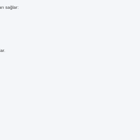
rı sağlar:
ar.