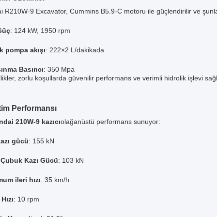
 R210W-9 Excavator, Cummins B5.9-C motoru ile güçlendirilir ve şunla
Güç
: 124 kW, 1950 rpm
ik pompa akışı
: 222×2 L/dakikada
ınma Basıncı
: 350 Mpa
likler, zorlu koşullarda güvenilir performans ve verimli hidrolik işlevi sağl
etim Performansı
ndai 210W-9 kazıcı
olağanüstü performans sunuyor:
azı gücü
: 155 kN
 Çubuk Kazı Gücü
: 103 kN
um ileri hızı
: 35 km/h
Hızı
: 10 rpm