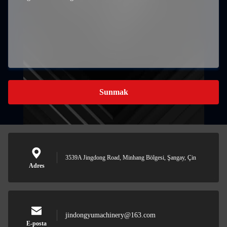
Sunmak
3539A Jingdong Road, Minhang Bölgesi, Şangay, Çin
Adres
jindongyumachinery@163.com
E-posta