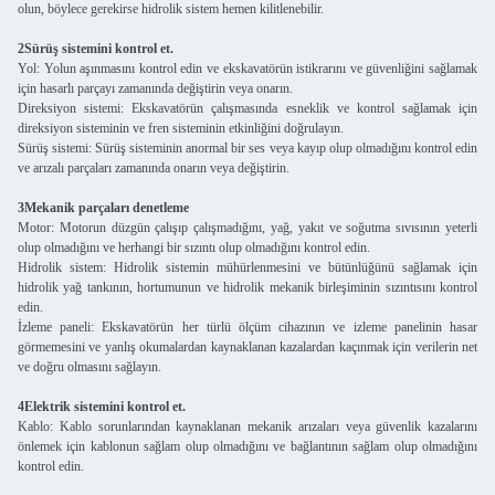
olun, böylece gerekirse hidrolik sistem hemen kilitlenebilir.
2Sürüş sistemini kontrol et.
Yol: Yolun aşınmasını kontrol edin ve ekskavatörün istikrarını ve güvenliğini sağlamak
için hasarlı parçayı zamanında değiştirin veya onarın.
Direksiyon sistemi: Ekskavatörün çalışmasında esneklik ve kontrol sağlamak için
direksiyon sisteminin ve fren sisteminin etkinliğini doğrulayın.
Sürüş sistemi: Sürüş sisteminin anormal bir ses veya kayıp olup olmadığını kontrol edin
ve arızalı parçaları zamanında onarın veya değiştirin.
3Mekanik parçaları denetleme
Motor: Motorun düzgün çalışıp çalışmadığını, yağ, yakıt ve soğutma sıvısının yeterli
olup olmadığını ve herhangi bir sızıntı olup olmadığını kontrol edin.
Hidrolik sistem: Hidrolik sistemin mühürlenmesini ve bütünlüğünü sağlamak için
hidrolik yağ tankının, hortumunun ve hidrolik mekanik birleşiminin sızıntısını kontrol
edin.
İzleme paneli: Ekskavatörün her türlü ölçüm cihazının ve izleme panelinin hasar
görmemesini ve yanlış okumalardan kaynaklanan kazalardan kaçınmak için verilerin net
ve doğru olmasını sağlayın.
4Elektrik sistemini kontrol et.
Kablo: Kablo sorunlarından kaynaklanan mekanik arızaları veya güvenlik kazalarını
önlemek için kablonun sağlam olup olmadığını ve bağlantının sağlam olup olmadığını
kontrol edin.