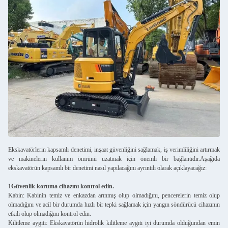
Ekskavatörlerin kapsamlı denetimi, inşaat güvenliğini sağlamak, iş verimliliğini artırmak
ve makinelerin kullanım ömrünü uzatmak için önemli bir bağlantıdır.Aşağıda
ekskavatörün kapsamlı bir denetimi nasıl yapılacağını ayrıntılı olarak açıklayacağız:
1Güvenlik koruma cihazını kontrol edin.
Kabin: Kabinin temiz ve enkazdan arınmış olup olmadığını, pencerelerin temiz olup
olmadığını ve acil bir durumda hızlı bir tepki sağlamak için yangın söndürücü cihazının
etkili olup olmadığını kontrol edin.
Kilitleme aygıtı: Ekskavatörün hidrolik kilitleme aygıtı iyi durumda olduğundan emin